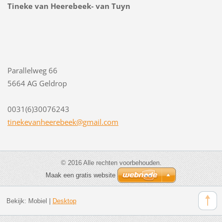
Tineke van Heerebeek- van Tuyn
Parallelweg 66
5664 AG Geldrop
0031(6)30076243
tinekeva
nheerebe
ek@gmail
.com
© 2016 Alle rechten voorbehouden.
Maak een gratis website
Bekijk:
Mobiel
|
Desktop