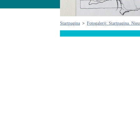
Startpagina
>
Fotogalerij: Startpagina. Nie