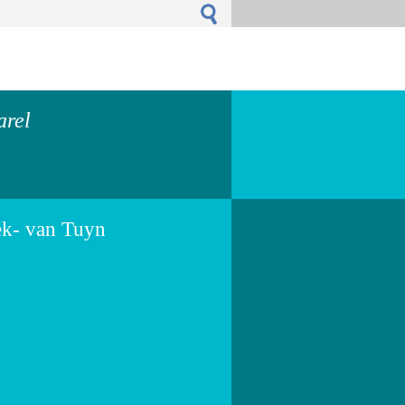
arel
ek- van Tuyn