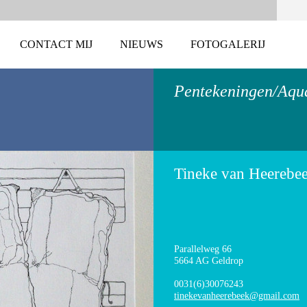
CONTACT MIJ
NIEUWS
FOTOGALERIJ
Pentekeningen/Aqu
Tineke van Heerebe
Parallelweg 66
5664 AG Geldrop
0031(6)30076243
tinekeva
nheerebe
ek@gmail
.com