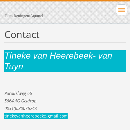
Pentekeningen/Aquarel
Contact
Tineke van Heerebeek- van
Tuyn
Parallelweg 66
5664 AG Geldrop
0031(6)30076243
tinekeva
nheerebe
ek@gmail
.com