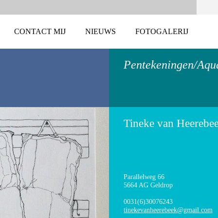
CONTACT MIJ
NIEUWS
FOTOGALERIJ
Pentekeningen/Aqu
Tineke van Heerebe
Parallelweg 66
5664 AG Geldrop
0031(6)30076243
tinekeva
nheerebe
ek@gmail
.com