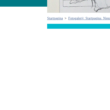
Startpagina
>
Fotogalerij: Startpagina. Nie