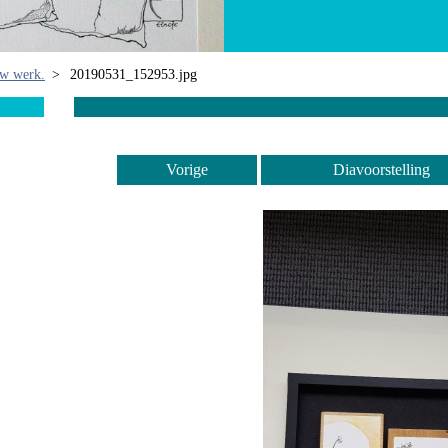
uw werk.
>
20190531_152953.jpg
Vorige
Diavoorstelling