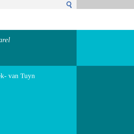
arel
ek- van Tuyn